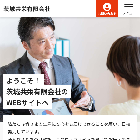
ヘッダーメニューへ移動します
本文へ移動します
フッターへ移動します
お問い合わせ
メニュー
ようこそ！
茨城共栄有限会社の
WEBサイトへ
私たちは皆さまの生活に安心をお届けできることを願い、日夜
努力しています。
そんな私たちの活動を、このウェブサイトを通じてお伝えでき