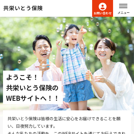
ヘッダーメニューへ移動します
本文へ移動します
フッターへ移動します
お問い合わせ
メニュー
ようこそ！
共栄いとう保険の
WEBサイトへ！！
共栄いとう保険は皆様の生活に安心をお届けできることを願
い、日夜努力しています。
そんな私たちの活動を、このWEBサイトを通じてお伝えできれ