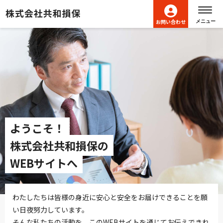
ヘッダーメニューへ移動します
本文へ移動します
フッターへ移動します
お問い合わせ
メニュー
ようこそ！
株式会社共和損保の
WEBサイトへ
わたしたちは皆様の身近に安心と安全をお届けできることを願
い日夜努力しています。
そんな私たちの活動を、このWEBサイトを通じてお伝えできれ