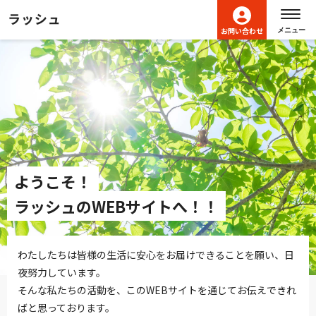
ヘッダーメニューへ移動します
本文へ移動します
フッターへ移動します
お問い合わせ
メニュー
ようこそ！
ラッシュのWEBサイトへ！！
わたしたちは皆様の生活に安心をお届けできることを願い、日
夜努力しています。
そんな私たちの活動を、このWEBサイトを通じてお伝えできれ
ばと思っております。